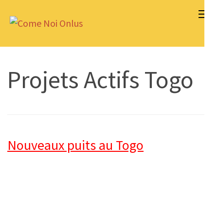
Aller
au
Come Noi Onlus
contenu
(Pressez
Entrée)
Projets Actifs Togo
Nouveaux puits au Togo