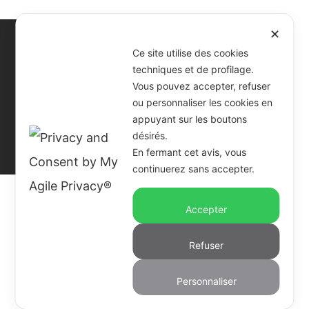
✕
Ce site utilise des cookies
techniques et de profilage.
Vous pouvez accepter, refuser
COME NOI OdV
- Via Challant 16 Torino
ou personnaliser les cookies en
C.F. e P.IVA 97546260015
appuyant sur les boutons
Mail:
comenoi@comenoi.org
désirés.
En fermant cet avis, vous
continuerez sans accepter.
Accepter
Refuser
Personnaliser