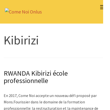
Aller
au
Come Noi Onlus
contenu
(Pressez
Entrée)
Kibirizi
RWANDA Kibirizi école
professionnelle
En 2017, Come Noi accepte un nouveau défi proposé par
Mons.Fourissier dans le domaine de la formation
professionnelle: la restructuration et la maintenance de