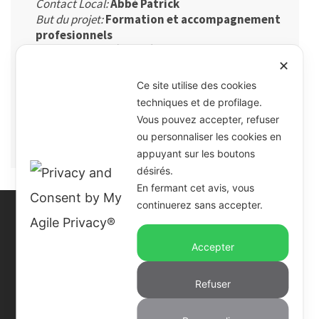
Contact Local:
Abbé Patrick
But du projet:
Formation et
accompagnement
profesionnels
Bénéficiaires:
Mères célibataires de Kinihira
Activation:
20
24
✕
Interventions:
Achat de machines et de
Ce site utilise des cookies
matériel à coudre;construction de maisons
techniques et de profilage.
pour mères célibataires
Vous pouvez accepter, refuser
Budget 2024:
8
.550 €
ou personnaliser les cookies en
appuyant sur les boutons
désirés.
En fermant cet avis, vous
continuerez sans accepter.
Accepter
COME NOI OdV
- Via Challant 16 Torino
C.F. e P.IVA 97546260015
Refuser
Mail:
comenoi@comenoi.org