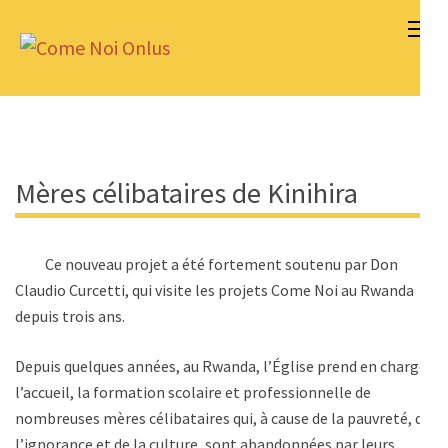
Aller
au
Come Noi Onlus
contenu
(Pressez
Entrée)
Mères célibataires de Kinihira
Ce nouveau projet a été fortement soutenu par Don
Claudio Curcetti, qui visite les projets Come Noi au Rwanda
depuis trois ans.
Depuis quelques années, au Rwanda, l’Église prend en charge
l’accueil, la formation scolaire et professionnelle de
nombreuses mères célibataires qui, à cause de la pauvreté, de
l’ignorance et de la culture, sont abandonnées par leurs