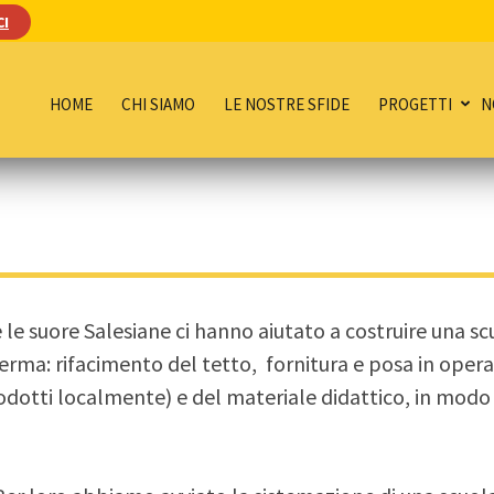
CI
HOME
CHI SIAMO
LE NOSTRE SFIDE
PROGETTI
N
 e le suore Salesiane ci hanno aiutato a costruire una s
caserma: rifacimento del tetto, fornitura e posa in oper
prodotti localmente) e del materiale didattico, in modo