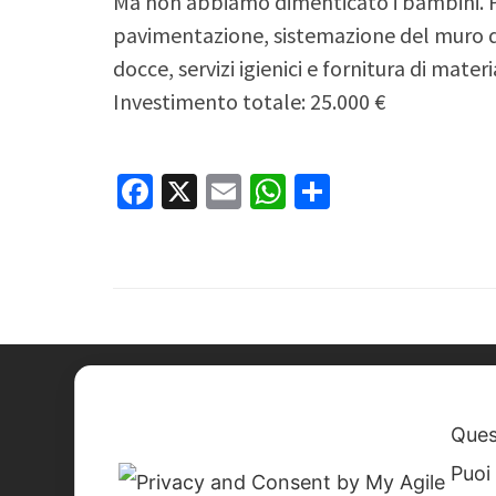
Ma non abbiamo dimenticato i bambini. Pe
pavimentazione, sistemazione del muro di 
docce, servizi igienici e fornitura di materi
Investimento totale: 25.000 €
Facebook
X
Email
WhatsApp
Condividi
Quest
Puoi