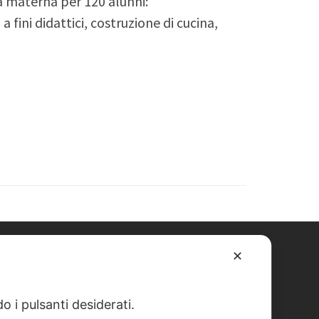
a materna per 120 alunni:
ini didattici, costruzione di cucina,
✕
o i pulsanti desiderati.