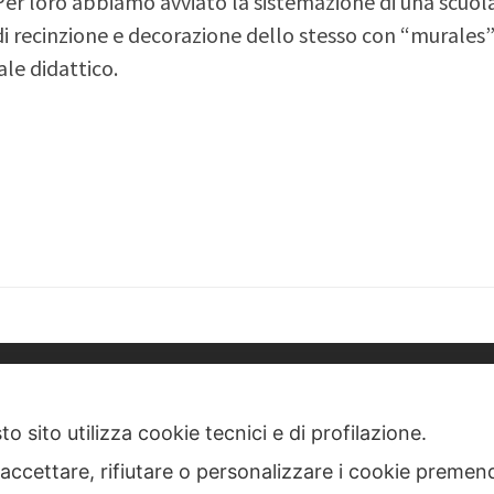
r loro abbiamo avviato la sistemazione di una scuol
recinzione e decorazione dello stesso con “murales” a f
ale didattico.
o sito utilizza cookie tecnici e di profilazione.
COME NOI OdV
- Via Challant 16 Torino
C.F. e P.IVA 97546260015
 accettare, rifiutare o personalizzare i cookie premend
Mail:
comenoi@comenoi.org