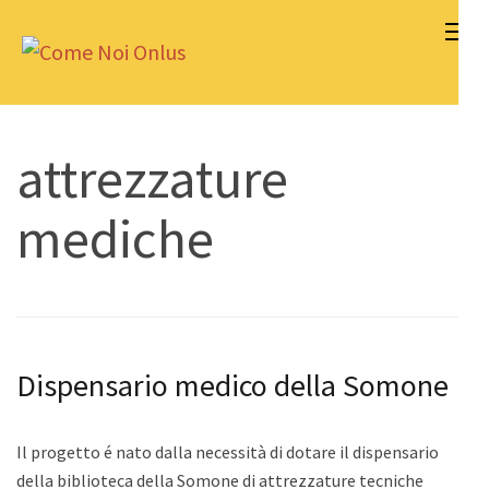
Skip
to
Come Noi Onlus
content
(Press
Enter)
attrezzature
mediche
Dispensario medico della Somone
Il progetto é nato dalla necessità di dotare il dispensario
della biblioteca della Somone di attrezzature tecniche