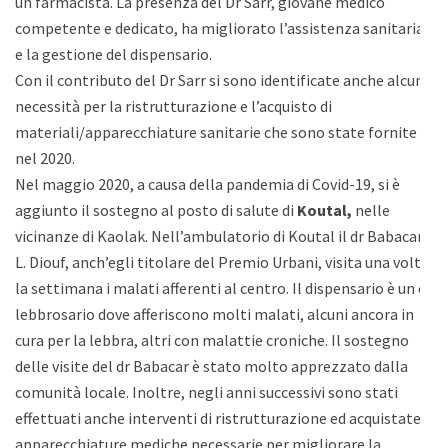
un farmacista. La presenza del Dr Sarr, giovane medico
competente e dedicato, ha migliorato l’assistenza sanitaria
e la gestione del dispensario.
Con il contributo del Dr Sarr si sono identificate anche alcune
necessità per la ristrutturazione e l’acquisto di
materiali/apparecchiature sanitarie che sono state fornite
nel 2020.
Nel maggio 2020, a causa della pandemia di Covid-19, si è
aggiunto il sostegno al posto di salute di
Koutal,
nelle
vicinanze di Kaolak. Nell’ambulatorio di Koutal il dr Babacar
L. Diouf, anch’egli titolare del Premio Urbani, visita una volta
la settimana i malati afferenti al centro. Il dispensario è un ex
lebbrosario dove afferiscono molti malati, alcuni ancora in
cura per la lebbra, altri con malattie croniche. Il sostegno
delle visite del dr Babacar è stato molto apprezzato dalla
comunità locale. Inoltre, negli anni successivi sono stati
effettuati anche interventi di ristrutturazione ed acquistate
apparecchiature mediche necessarie per migliorare la