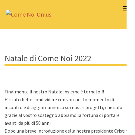
Skip
to
Come Noi Onlus
content
(Press
Enter)
Natale di Come Noi 2022
Finalmente il nostro Natale insieme è tornato!!!
E’ stato bello condividere con voi questo momento di
incontro e di aggiornamento sui nostri progetti, che solo
grazie al vostro sostegno abbiamo la fortuna di portare
avanti da più di 50 anni.
Dopo una breve introduzione della nostra presidente Cristina