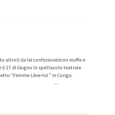
 altro!) da lei confezionaticon stoffe e
e il 27 di Giugno lo spettacolo teatrale
progetto “Femme Lève-toi ” in Congo.
250616-WA0001.mp4 …