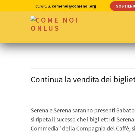
Skip
SOSTIENI
Scrivici a:
comenoi@comenoi.org
to
content
(Press
COME NOI ONLUS
Enter)
Continua la vendita dei biglie
Serena e Serena saranno presenti Sabato 
si ripeta il sucesso che i biglietti di Ser
Commedia” della Compagnia del Caffè, sia a