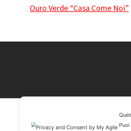
Ouro Verde “Casa Come Noi”
Quest
Puoi