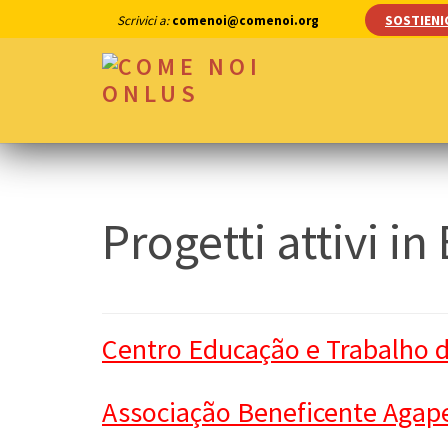
Skip
SOSTIENI
Scrivici a:
comenoi@comenoi.org
to
content
(Press
COME NOI ONLUS
Enter)
Progetti attivi in
Centro Educação e Trabalho d
Associação Beneficente Agape