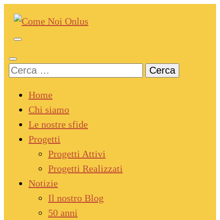
Skip
to
content
Come Noi Onlus
(Press
Enter)
Ricerca
per:
Home
Chi siamo
Le nostre sfide
Progetti
Progetti Attivi
Progetti Realizzati
Notizie
Il nostro Blog
50 anni