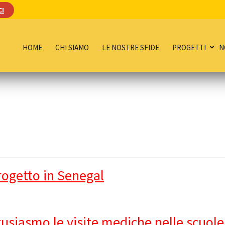
CI
HOME
CHI SIAMO
LE NOSTRE SFIDE
PROGETTI
N
progetto in Senegal
usiasmo le visite mediche nelle scuole