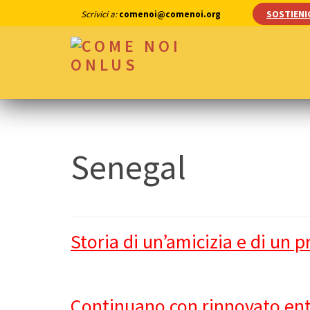
Skip
SOSTIENI
Scrivici a:
comenoi@comenoi.org
to
content
(Press
COME NOI ONLUS
Enter)
Senegal
Storia di un’amicizia e di un 
Continuano con rinnovato ent