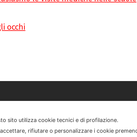
li occhi
COME NOI OdV
- Via Challant 16 Torino
C.F. e P.IVA 97546260015
Mail:
comenoi@comenoi.org
o sito utilizza cookie tecnici e di profilazione.
 accettare, rifiutare o personalizzare i cookie premend