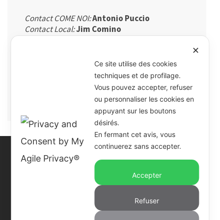
Contact COME NOI:
Antonio Puccio
Contact Local:
Jim Comino
But du projet:
autonomie alimentaire
Bénéficiares:
femmes et enfants d'un camp de
✕
réfugiés
Ce site utilise des cookies
Activation:
novembre 2016
techniques et de profilage.
Interventions:
maraichage d'un terrain à Juba
Vous pouvez accepter, refuser
Budget 2017-2018:
30.000 €
ou personnaliser les cookies en
appuyant sur les boutons
désirés.
En fermant cet avis, vous
continuerez sans accepter.
Accepter
COME NOI OdV
- Via Challant 16 Torino
C.F. e P.IVA 97546260015
Refuser
Mail:
comenoi@comenoi.org